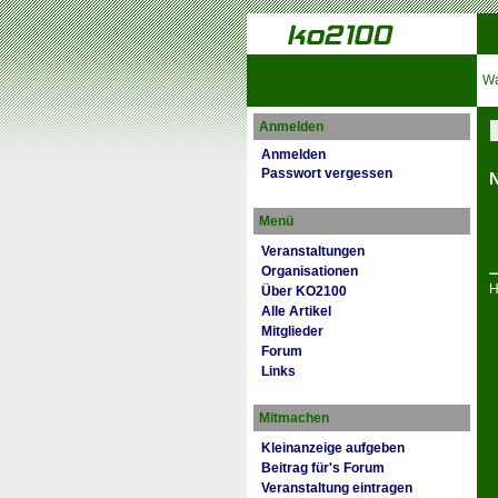
Wa
Anmelden
Anmelden
Passwort vergessen
N
Menü
Veranstaltungen
Organisationen
H
Über KO2100
Alle Artikel
Mitglieder
Forum
Links
Mitmachen
Kleinanzeige aufgeben
Beitrag für's Forum
Veranstaltung eintragen