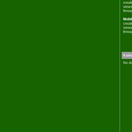
creat
views
threa
Mobil
creat
views
threa
Kale
No da