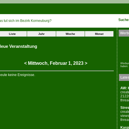
Suche
s tut sich im Bezirk Korneuburg?
Werb
Liste
Jahr
Woche
Monat
eue Veranstaltung
<
Mittwoch,
Februar
1
,
2023
>
Werbun
haben.
eute keine Ereignisse.
Late
AW: K
creat
2122
threa
Stres
creat
views
threa
Kaspe