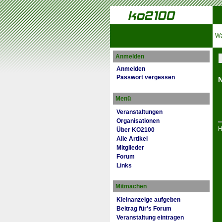
Wa
Anmelden
Anmelden
Passwort vergessen
N
Menü
Veranstaltungen
Organisationen
H
Über KO2100
Alle Artikel
Mitglieder
Forum
Links
Mitmachen
Kleinanzeige aufgeben
Beitrag für's Forum
Veranstaltung eintragen