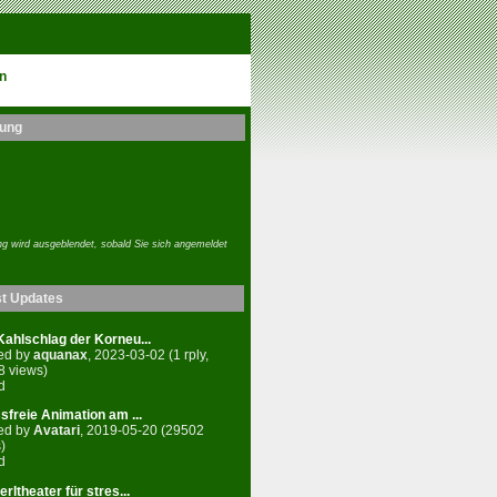
n
ung
g wird ausgeblendet, sobald Sie sich angemeldet
st Updates
ahlschlag der Korneu...
ed by
aquanax
, 2023-03-02 (1 rply,
8 views)
d
sfreie Animation am ...
ed by
Avatari
, 2019-05-20 (29502
)
d
rltheater für stres...