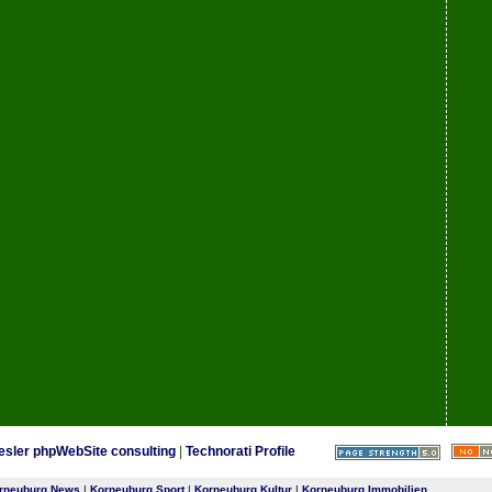
esler phpWebSite consulting
|
Technorati Profile
rneuburg News
|
Korneuburg Sport
|
Korneuburg Kultur
|
Korneuburg Immobilien