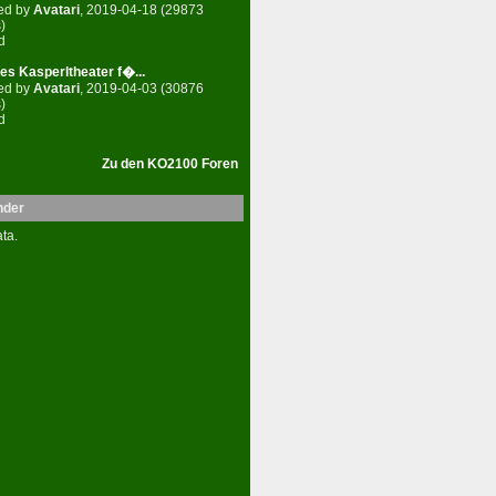
ed by
Avatari
, 2019-04-18 (29873
)
d
es Kasperltheater f�...
ed by
Avatari
, 2019-04-03 (30876
)
d
Zu den KO2100 Foren
nder
ta.