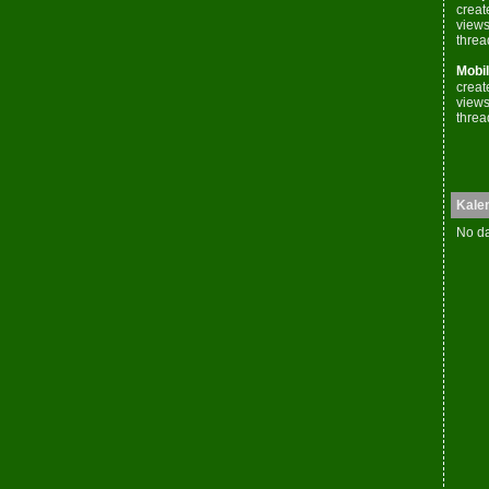
creat
views
threa
Mobil
creat
views
threa
Kale
No da