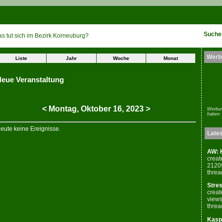
Suche
s tut sich im Bezirk Korneuburg?
Werb
Liste
Jahr
Woche
Monat
eue Veranstaltung
<
Montag,
Oktober
16
,
2023
>
Werbun
haben.
eute keine Ereignisse.
Late
AW: K
creat
2120
threa
Stres
creat
views
threa
Kaspe