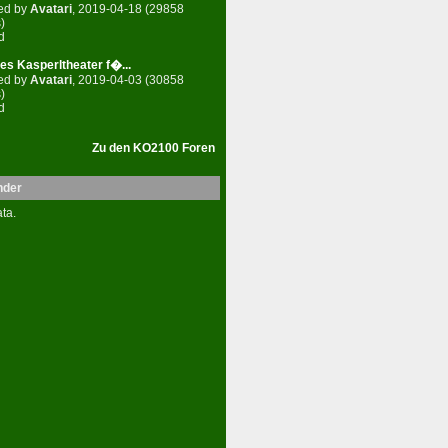
ed by
Avatari
, 2019-04-18 (29858
)
d
es Kasperltheater f�...
ed by
Avatari
, 2019-04-03 (30858
)
d
Zu den KO2100 Foren
nder
ta.