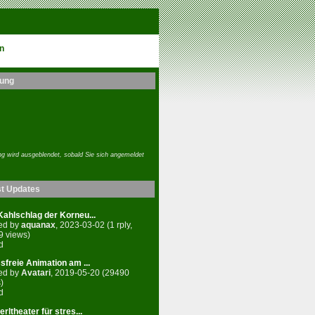
n
ung
g wird ausgeblendet, sobald Sie sich angemeldet
st Updates
ahlschlag der Korneu...
ed by
aquanax
, 2023-03-02 (1 rply,
9 views)
d
sfreie Animation am ...
ed by
Avatari
, 2019-05-20 (29490
)
d
rltheater für stres...