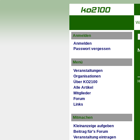
Wa
Anmelden
Anmelden
Passwort vergessen
N
Menü
Veranstaltungen
Organisationen
H
Über KO2100
Alle Artikel
Mitglieder
Forum
Links
Mitmachen
Kleinanzeige aufgeben
Beitrag für's Forum
Veranstaltung eintragen