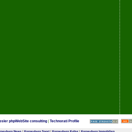
esler phpWebSite consulting
|
Technorati Profile
rneuburg News
|
Korneuburg Sport
|
Korneuburg Kultur
|
Korneuburg Immobilien