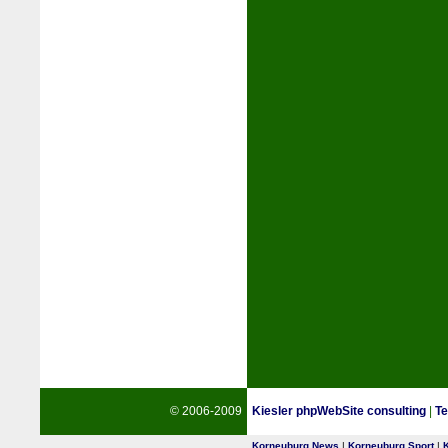
© 2006-2009
Kiesler phpWebSite consulting
|
Te
Korneuburg News
|
Korneuburg Sport
|