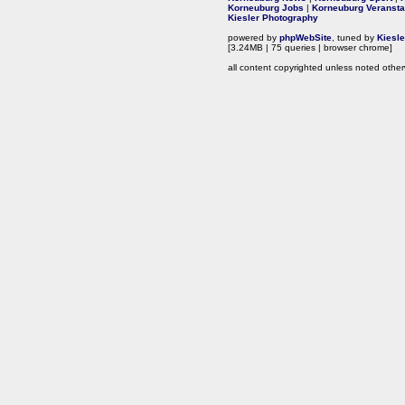
Korneuburg Jobs
|
Korneuburg Veransta
Kiesler Photography
powered by
phpWebSite
, tuned by
Kiesl
[3.24MB | 75 queries | browser chrome]
all content copyrighted unless noted other