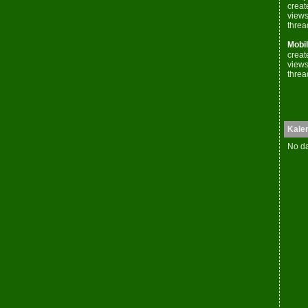
creat
views
threa
Mobil
creat
views
threa
Kale
No da