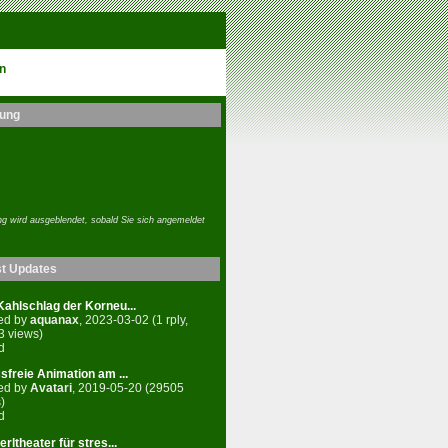
n
ung
g wird ausgeblendet, sobald Sie sich angemeldet
st Updates
ahlschlag der Korneu...
ed by
aquanax
, 2023-03-02 (1 rply,
3 views)
d
sfreie Animation am ...
ed by
Avatari
, 2019-05-20 (29505
)
d
rltheater für stres...