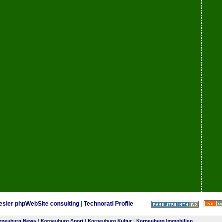
esler phpWebSite consulting
|
Technorati Profile
rneuburg News
|
Korneuburg Sport
|
Korneuburg Kultur
|
Korneuburg Immobilien