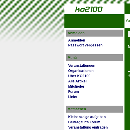
Wa
Anmelden
Anmelden
Passwort vergessen
N
Menü
Veranstaltungen
Organisationen
H
Über KO2100
Alle Artikel
Mitglieder
Forum
Links
Mitmachen
Kleinanzeige aufgeben
Beitrag für's Forum
Veranstaltung eintragen