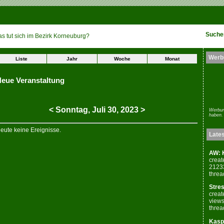
Suche
s tut sich im Bezirk Korneuburg?
Werb
Liste
Jahr
Woche
Monat
eue Veranstaltung
<
Sonntag,
Juli
30
,
2023
>
Werbun
haben.
eute keine Ereignisse.
Late
AW: K
creat
2123
threa
Stres
creat
views
threa
Kaspe