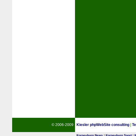
© 2006-2009
Kiesler phpWebSite consulting
|
Te
Korneuburg News
|
Korneuburg Sport
|