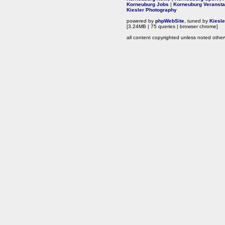
Korneuburg Jobs
|
Korneuburg Veransta
Kiesler Photography
powered by
phpWebSite
, tuned by
Kiesl
[3.24MB | 75 queries | browser chrome]
all content copyrighted unless noted other