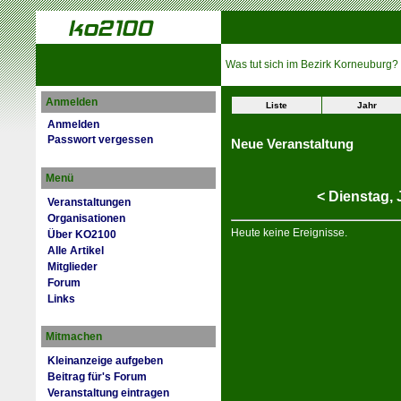
Was tut sich im Bezirk Korneuburg?
Anmelden
Liste
Jahr
Anmelden
Passwort vergessen
Neue Veranstaltung
Menü
<
Dienstag,
Veranstaltungen
Organisationen
Heute keine Ereignisse.
Über KO2100
Alle Artikel
Mitglieder
Forum
Links
Mitmachen
Kleinanzeige aufgeben
Beitrag für's Forum
Veranstaltung eintragen