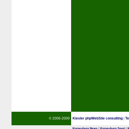
© 2006-2009
Kiesler phpWebSite consulting
|
Te
Korneuburg News
|
Korneuburg Sport
|