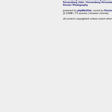
Korneuburg Jobs
|
Korneuburg Veransta
Kiesler Photography
powered by
phpWebSite
, tuned by
Kiesl
[3.24MB | 75 queries | browser chrome]
all content copyrighted unless noted other