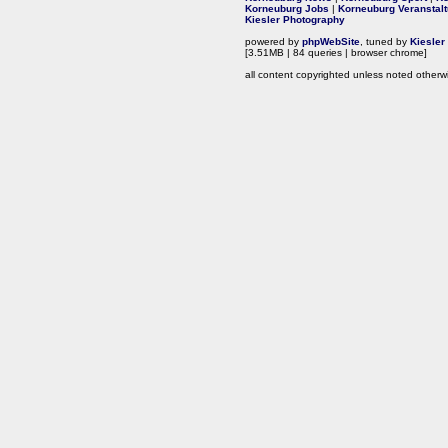
Korneuburg Jobs
|
Korneuburg Veranstal
Kiesler Photography
powered by
phpWebSite
, tuned by
Kiesler
[3.51MB | 84 queries | browser chrome]
all content copyrighted unless noted otherw