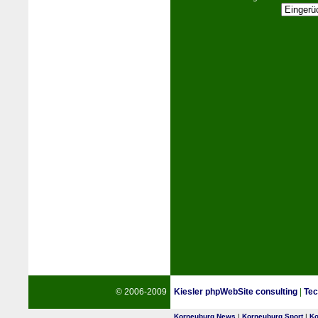
© 2006-2009
Kiesler phpWebSite consulting
|
Tec
Korneuburg News
|
Korneuburg Sport
|
Ko