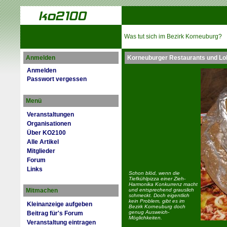
Was tut sich im Bezirk Korneuburg?
Anmelden
Korneuburger Restaurants und Lo
Anmelden
Passwort vergessen
Menü
Veranstaltungen
Organisationen
Über KO2100
Alle Artikel
Mitglieder
Forum
Links
Schon blöd, wenn die
Tiefkühlpizza einer Zieh-
Harmonika Konkurrenz macht
Mitmachen
und entsprechend grauslich
schmeckt. Doch eigentlich
kein Problem, gibt es im
Kleinanzeige aufgeben
Bezirk Korneuburg doch
genug Ausweich-
Beitrag für's Forum
Möglichkeiten.
Veranstaltung eintragen