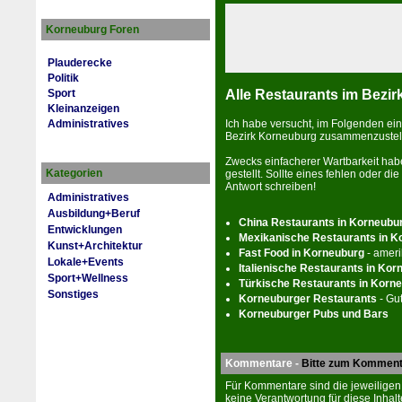
Korneuburg Foren
Plauderecke
Politik
Alle Restaurants im Bezi
Sport
Kleinanzeigen
Ich habe ver­sucht, im Folgenden eine
Administratives
Be­zirk Kor­neu­burg zusammenzustel
Zwecks ein­facherer Wartbarkeit hab
Kategorien
gestellt. Sollte eines fehlen oder die 
Antwort schrei­ben!
Administratives
Ausbildung+Beruf
China Res­tau­rants in Kor­neu­bu
Entwicklungen
Mexikanische Res­tau­rants in Ko
Kunst+Architektur
Fast Food in Kor­neu­burg
- ameri
Lokale+Events
Italienische Res­tau­rants in Kor­
Sport+Wellness
Türkische Res­tau­rants in Kor­ne
Sonstiges
Kor­neu­burger Res­tau­rants
- Gu
Kor­neu­burger Pubs und Bars
Kommentare -
Bitte zum Komment
Für Kommentare sind die jeweiligen
keine Verantwortung für diese Inhalt