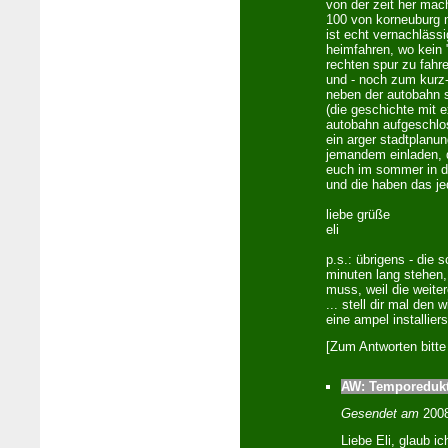
von der zeit her mac
100 von korneuburg 
ist echt vernachläss
heimfahren, wo kein 
rechten spur zu fahre
und - noch zum kurz
neben der autobahn 
(die geschichte mit e
autobahn aufgeschlo
ein arger stadtplanun
jemandem einladen, 
euch im sommer in den
und die haben das je
liebe grüße
eli
p.s.: übrigens - die 
minuten lang stehen,
muss, weil die weiter
... stell dir mal den
eine ampel installiers
[Zum Antworten bitte
AW: Temporedukti
Gesendet am
2008
Liebe Eli, glaub i