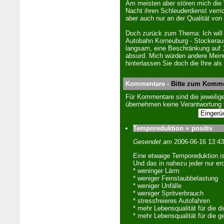
Am meisten aber stören mich die 
Nacht ihren Schleuderdienst verric
aber auch nur an der Qualität v
Doch zurück zum The­ma: Ich will
Au­to­bahn Kor­neu­burg - Stockera
langsam, eine Beschränkung auf 1
absurd. Mich würden an­dere Meinu
hinterlassen Sie doch die Ihre al
Kommentare -
Bitte zum Komme
Für Kommentare sind die jeweilige
übernehmen keine Verantwortung f
Temporeduktion = positiv
Gesendet am
2006-06-16 13:4
Eine etwaige Temporeduktion ist
Und das in nahezu jeder nur er
* weninger Lärm
* weniger Feinstaubbelastung
* weniger Unfälle
* weniger Spritverbrauch
* stressfreieres Autofahren
* mehr Lebensqualität für die di
* mehr Lebensqualität für die 