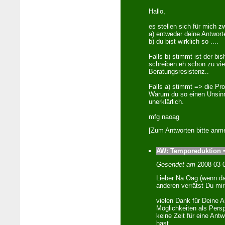
Hallo,
es stellen sich für mich z
a) entweder deine Antwort
b) du bist wirklich so ....
Falls b) stimmt ist der bi
schreiben eh schon zu viel
Beratungsresistenz..
Falls a) stimmt => die Pro
Warum du so einen Unsinn 
unerklärlich.
mfg naoag
[Zum Antworten bitte anme
AW: Temporeduktion =
Gesendet am
2008-03-
Lieber Na Oag (wenn das
anderen verrätst Du mir 
vielen Dank für Deine A
Möglichkeiten als Pers
keine Zeit für eine Ant
hast.