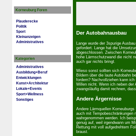
Korneuburg Foren
Plauderecke
Politik
Sport
Der Autobahnausbau
Kleinanzeigen
Administratives
Lange wur­de der 3spurige Ausbau
gefordert. Lange hat die Um­setz­u
ab­ge­schloss­en. Zwischen Kor­neu
hohe Lärmschutzwand die nicht nu
Kategorien
auch gar nichts bringt.
Administratives
Wieso sonst sollten sich Kor­neu­bu
Ausbildung+Beruf
Bildern über die laute Au­to­bah
Entwicklungen
fordern? Nachvollziehen kann ic
Kunst+Architektur
Willen nicht. Wenn ich ne­ben der
zwangsläufig damit rechnen, dass 
Lokale+Events
Sport+Wellness
Andere Ärgernisse
Sonstiges
Andere Lärmquellen Kor­neu­burgs la
auch mit Tempobeschränkungen ni
wahrgenommen wer­den. Ich bei­spie
genug auf, weil irgendwann um Mit
Rettung mit voll aufgedrehtem F
braust.