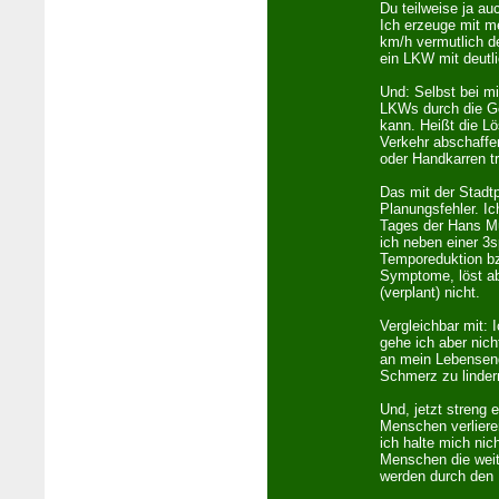
Du teilweise ja au
Ich erzeuge mit m
km/h vermutlich de
ein LKW mit deutl
Und: Selbst bei mi
LKWs durch die Ge
kann. Heißt die L
Verkehr abschaffe
oder Handkarren t
Das mit der Stadtp
Planungsfehler. Ic
Tages der Hans Mü
ich neben einer 3
Temporeduktion bz
Symptome, löst a
(verplant) nicht.
Vergleichbar mit:
gehe ich aber nic
an mein Lebensen
Schmerz zu linder
Und, jetzt streng 
Menschen verliere
ich halte mich nic
Menschen die weite
werden durch den 