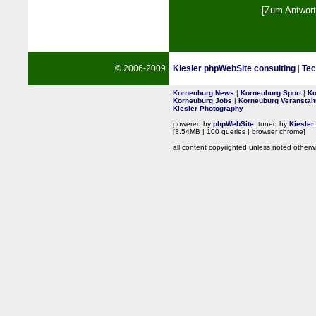
[Zum Antwort
© 2006-2009
Kiesler phpWebSite consulting
|
Tec
Korneuburg News
|
Korneuburg Sport
|
Ko
Korneuburg Jobs
|
Korneuburg Veranstal
Kiesler Photography
powered by
phpWebSite
, tuned by
Kiesler
[3.54MB | 100 queries | browser chrome]
all content copyrighted unless noted otherw