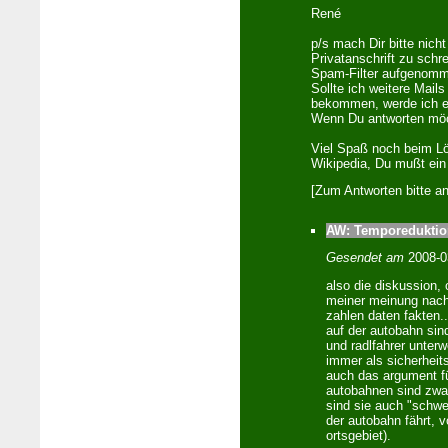
René
p/s mach Dir bitte nic
Privatanschrift zu schr
Spam-Filter aufgenomme
Sollte ich weitere Mail
bekommen, werde ich 
Wenn Du antworten möch
Viel Spaß noch beim Lö
Wikipedia, Du mußt ein
[Zum Antworten bitte a
AW: Temporeduktion
Gesendet am
2008-0
also die diskussion, 
meiner meinung nach 
zahlen daten fakten..
auf der autobahn sin
und radlfahrer unter
immer als sicherhei
auch das argument fü
autobahnen sind zwar
sind sie auch "schwe
der autobahn fährt, 
ortsgebiet).