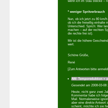
wenn ich im Stau stecke -- 
* weniger Spritverbrauch
Nun, ob ich jetzt zu 80 km/h
ob ich die freiwillig einhalt
Unterschied. Sprich: Wer lan
machen -- auf der rechten Spu
die rechte frei ist).
Mir ist die höhere Geschwind
wert.
Schöne Grüße,
René
[Zum Antworten bitte anmeld
AW: Temporeduktion = p
Gesendet am
2008-03-08
Heute, nicht ganz zwei J
Kommentar habe ich folgen
Mail. Normalerweise ignor
aber eine direkte Antwort
scheint, möchte ich sie hie