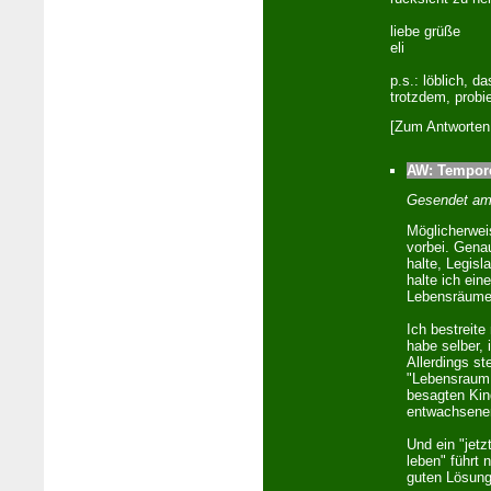
liebe grüße
eli
p.s.: löblich, d
trotzdem, probi
[Zum Antworten 
AW: Tempore
Gesendet a
Möglicherwei
vorbei. Genau
halte, Legis
halte ich ei
Lebensräumen 
Ich bestreite
habe selber,
Allerdings s
"Lebensraum 
besagten Kin
entwachsenen 
Und ein "jetz
leben" führt 
guten Lösung