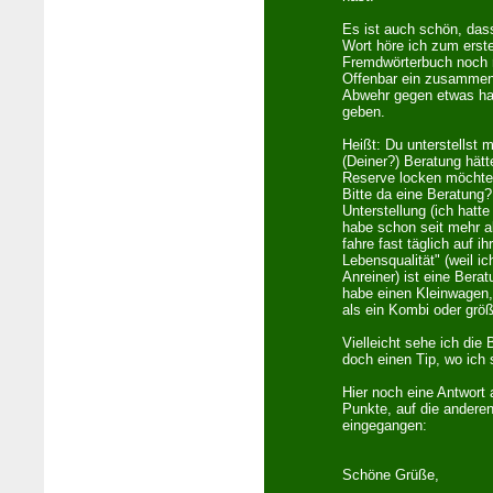
Es ist auch schön, das
Wort höre ich zum erste
Fremdwörterbuch noch r
Offenbar ein zusammen
Abwehr gegen etwas h
geben.
Heißt: Du unterstellst 
(Deiner?) Beratung hätt
Reserve locken möchte
Bitte da eine Beratung?
Unterstellung (ich hatte
habe schon seit mehr a
fahre fast täglich auf i
Lebensqualität" (weil 
Anreiner) ist eine Bera
habe einen Kleinwagen,
als ein Kombi oder grö
Vielleicht sehe ich die 
doch einen Tip, wo ich 
Hier noch eine Antwort 
Punkte, auf die anderen
eingegangen:
Schöne Grüße,