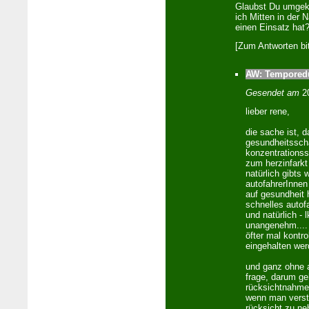
Glaubst Du umgeke
ich Mitten in der 
einen Einsatz hat
[Zum Antworten bi
AW: Temporedu
Gesendet am
20
lieber rene,
die sache ist, d
gesundheitsschä
konzentrationss
zum herzinfarkt
natürlich gibts 
autofahrerInnen
auf gesundheit 
schnelles autof
und natürlich - 
unangenehm.... 
öfter mal kontro
eingehalten wer
und ganz ohne a
frage, darum ge
rücksichtnahme -
wenn man verst
rücksicht zu n