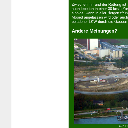
Zwischen mir und der Rettung ist 
auch lebe ich in ein­er 30 km/h Zo
sinnlos, wenn in aller Hergottsfr
Moped angelassen wird oder auch 
beladener LKW durch die Gassen p
Andere Meinungen?
A22 Gr