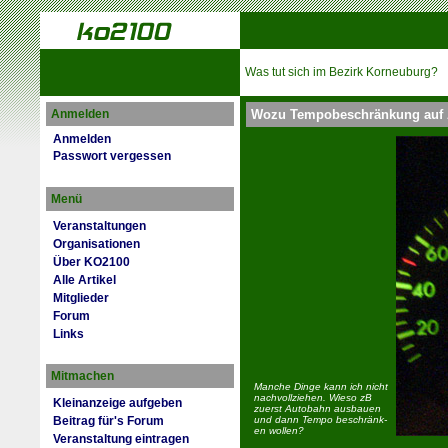
Was tut sich im Bezirk Korneuburg?
Anmelden
Wozu Tempobeschränkung auf
Anmelden
Passwort vergessen
Menü
Veranstaltungen
Organisationen
Über KO2100
Alle Artikel
Mitglieder
Forum
Links
Mitmachen
Manche Dinge kann ich nicht
nachvollziehen. Wieso zB
Kleinanzeige aufgeben
zuerst Auto­bahn ausbauen
Beitrag für's Forum
und dann Tempo be­schränk­
en wollen?
Veranstaltung eintragen