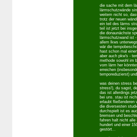
die sache mit dem lär
lärmschutzwände sind
weitem nicht so, dass
trotz der neuen wände
ein teil des lärms st
teil ist jetzt bei ins
die donaunächste sp
lärmschutzwand ist -
allem lkws unterwegs
wär die tempobeschrä
hast schon mal einen
aber auch pkw's - te
methode sowohl im be
vom lärm her könntes
erreichen (insbesond
temporeduzierst) und
was deinen stress be
stress!), du sagst, 
das ist allerdings je
bei uns. stau ist nic
erlaubt fließenderen 
die diversesten stud
durchspielt ist es a
bremsen und beschle
fahren halt nicht all
hundert und einer 15
gestört...