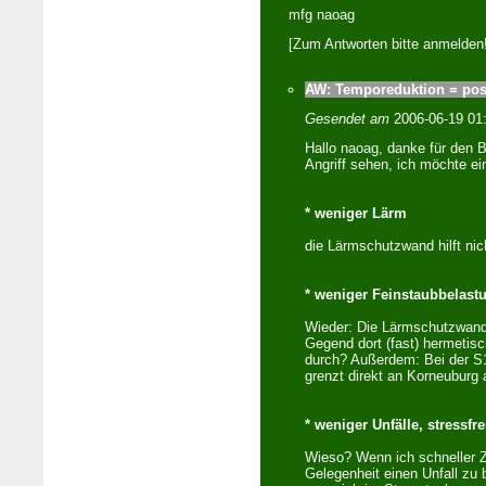
mfg naoag
[Zum Antworten bitte anmelden!
AW: Temporeduktion = posi
Gesendet am
2006-06-19 01
Hallo naoag, danke für den B
Angriff sehen, ich möchte ei
* weniger Lärm
die Lärmschutzwand hilft nic
* weniger Feinstaubbelast
Wieder: Die Lärmschutzwand 
Gegend dort (fast) hermetis
durch? Außerdem: Bei der S1
grenzt direkt an Korneuburg 
* weniger Unfälle, stressfr
Wieso? Wenn ich schneller Z
Gelegenheit einen Unfall zu b