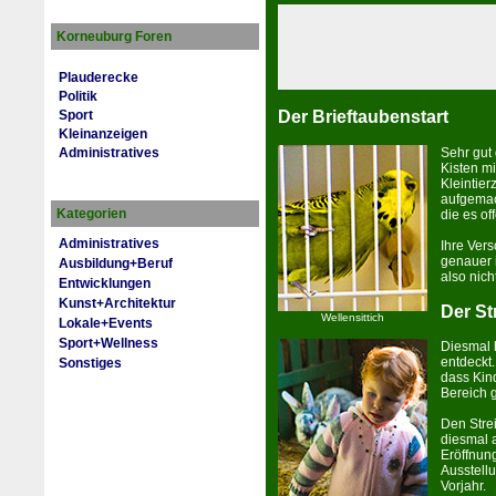
Korneuburg Foren
Plauderecke
Politik
Der Brieftaubenstart
Sport
Kleinanzeigen
Sehr gut 
Administratives
Kisten mi
Kleintierz
aufgemac
Kategorien
die es of
Administratives
Ihre Vers
genauer 
Ausbildung+Beruf
also nich
Entwicklungen
Kunst+Architektur
Der St
Wellensittich
Lokale+Events
Sport+Wellness
Diesmal 
entdeckt
Sonstiges
dass Kin
Bereich 
Den Stre
dies­mal 
Eröffnun
Ausstellu
Vorjahr.