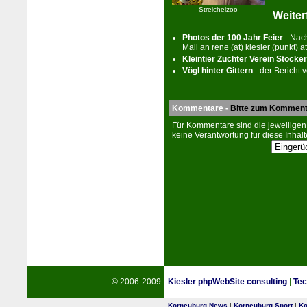
Streichelzoo
Weite
Pho­tos der 100 Jahr Feier
- Nach
Mail an rene (at) kiesler (punkt) at
Kleintier Züchter Verein Stocke
Vögl hinter Gittern
- der Bericht 
Kommentare -
Bitte zum Komment
Für Kommentare sind die jeweiligen
keine Verantwortung für diese Inhalt
© 2006-2009
Kiesler phpWebSite consulting
|
Tec
Korneuburg News
|
Korneuburg Sport
|
Ko