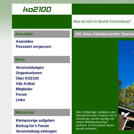
Was tut sich im Bezirk Korneuburg?
Anmelden
100 Jahre Kleintierzüchter Stocke
Anmelden
Passwort vergessen
Menü
Veranstaltungen
Organisationen
Über KO2100
Alle Artikel
Mitglieder
Forum
Links
Mitmachen
Das 100jährige Jubiläum des
Kleintierzüchter Vereins N1 in
Stockerau wurde würdig mit
Kleinanzeige aufgeben
einem Brieftaubenstart
gefeiert. Im Anschluß daran
Beitrag für's Forum
wurde prämiert.
Veranstaltung eintragen