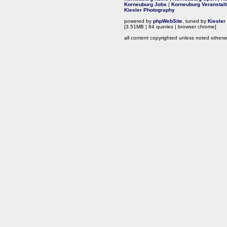
Korneuburg Jobs
|
Korneuburg Veranstal
Kiesler Photography
powered by
phpWebSite
, tuned by
Kiesler
[3.51MB | 84 queries | browser chrome]
all content copyrighted unless noted otherw