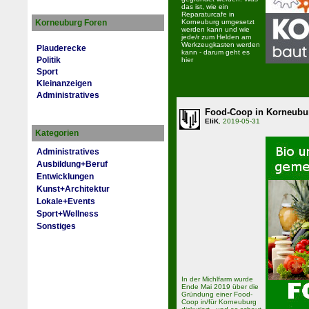
das ist, wie ein
Reparaturcafe in
Korneuburg Foren
Korneuburg umgesetzt
werden kann und wie
jede/r zum Helden am
Werkzeugkasten werden
Plauderecke
kann - darum geht es
Politik
hier
Sport
Kleinanzeigen
Administratives
Food-Coop in Korneubu
EliK
, 2019-05-31
Kategorien
Administratives
Ausbildung+Beruf
Entwicklungen
Kunst+Architektur
Lokale+Events
Sport+Wellness
Sonstiges
In der Michlfarm wurde
Ende Mai 2019 über die
Gründung einer Food-
Coop in/für Korneuburg