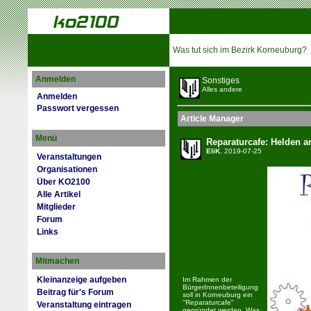
Was tut sich im Bezirk Korneuburg?
Anmelden
Sonstiges
Alles andere
Anmelden
Passwort vergessen
Article Manager
Menü
Reparaturcafe: Helden 
EliK
, 2019-07-25
Veranstaltungen
Organisationen
Über KO2100
Alle Artikel
Mitglieder
Forum
Links
Mitmachen
Kleinanzeige aufgeben
Im Rahmen der
BürgerInnenbeteiligung
Beitrag für's Forum
soll in Korneuburg ein
"Reparaturcafe"
Veranstaltung eintragen
gegründet werden. Was