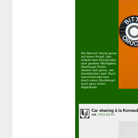
Der Mensch drückt gerne
auf einen Knopf, das
verleiht dem Drückenden
eine gewisse Wichtigkeit.
Überhaupt Kinder
streiten sich gerne, wer
draufdrücken darf. Doch
manchmal wird man
durch einen Druckknopf
auch ganz schön
abgespeist.
Car sharing à la Korneu
rck
, 2011-02-02