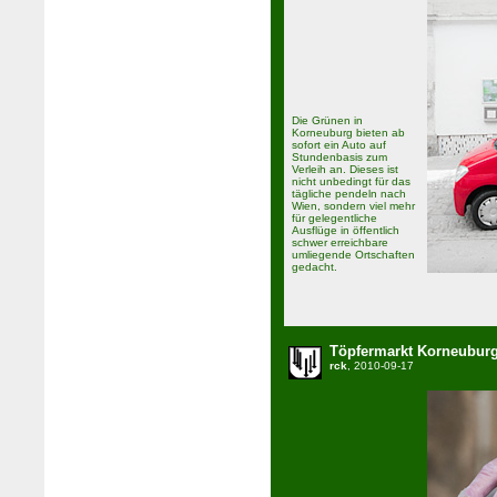
Die Grünen in
Korneuburg bieten ab
sofort ein Auto auf
Stundenbasis zum
Verleih an. Dieses ist
nicht unbedingt für das
tägliche pendeln nach
Wien, sondern viel mehr
für gelegentliche
Ausflüge in öffentlich
schwer erreichbare
umliegende Ortschaften
gedacht.
Töpfermarkt Korneubur
rck
, 2010-09-17