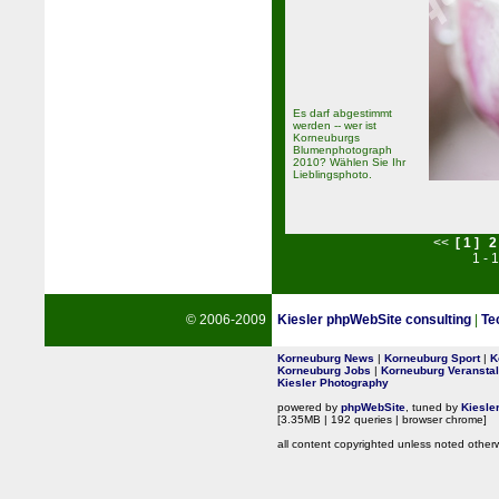
Es darf abgestimmt
werden -- wer ist
Korneuburgs
Blumenphotograph
2010? Wählen Sie Ihr
Lieblingsphoto.
<<
[ 1 ]
2
1 - 
© 2006-2009
Kiesler phpWebSite consulting
|
Te
Korneuburg News
|
Korneuburg Sport
|
K
Korneuburg Jobs
|
Korneuburg Veransta
Kiesler Photography
powered by
phpWebSite
, tuned by
Kiesle
[3.35MB | 192 queries | browser chrome]
all content copyrighted unless noted otherw