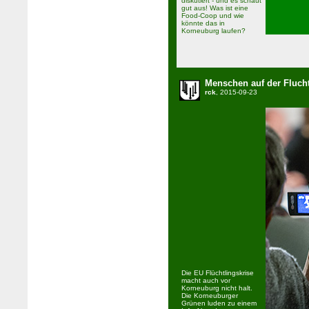
diskutiert - und es schaut
gut aus! Was ist eine
Food-Coop und wie
könnte das in
Korneuburg laufen?
Menschen auf der Fluch
rck
, 2015-09-23
Die EU Flüchtlingskrise
macht auch vor
Korneuburg nicht halt.
Die Korneuburger
Grünen luden zu einem