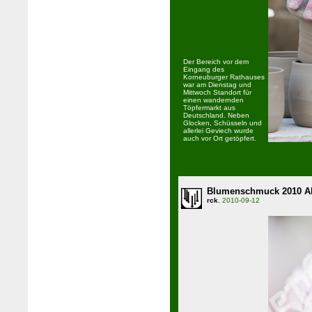
Der Bereich vor dem
Eingang des
Korneuburger Rathauses
war am Dienstag und
Mittwoch Standort für
einen wandernden
Töpfermarkt aus
Deutschland. Neben
Glocken, Schüsseln und
allerlei Geviech wurde
auch vor Ort getöpfert.
Blumenschmuck 2010 
rck
, 2010-09-12