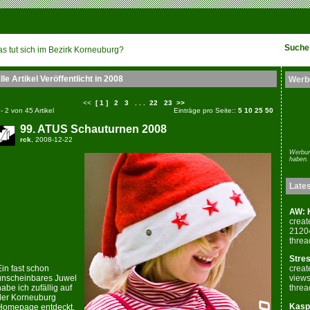
Suche
s tut sich im Bezirk Korneuburg?
lle Artikel Veröffentlicht in 2008
Werb
<<
[ 1 ]
2
3
. . .
22
23
>>
 - 2 von 45 Artikel
Einträge pro Seite::
5
10
25
50
99. ATUS Schauturnen 2008
rck
, 2008-12-22
Werbun
haben.
Late
AW: K
creat
2120
threa
Stres
Ein fast schon
creat
unscheinbares Juwel
views
habe ich zufällig auf
threa
der Korneuburg
Kaspe
Homepage entdeckt.