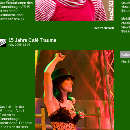
creat
Das Schauturnen des
views
Korneuburger ATUS
threa
st ein netter
weihnachtlicher
Mobil
Jahresabschluß.
creat
views
Weiterlesen
threa
15 Jahre Café Trauma
rck
, 2008-12-07
Kale
No da
Das Lokal in der
Wienerstraße ist
Fixstern in
Korneuburgs
Nachtszene. Diesmal
hat es sich für sein