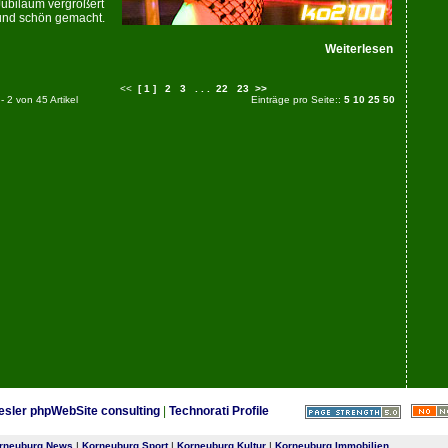
Jubiläum vergrößert
und schön gemacht.
Weiterlesen
<<
[ 1 ]
2
3
. . .
22
23
>>
 - 2 von 45 Artikel
Einträge pro Seite::
5
10
25
50
esler phpWebSite consulting
|
Technorati Profile
rneuburg News
|
Korneuburg Sport
|
Korneuburg Kultur
|
Korneuburg Immobilien