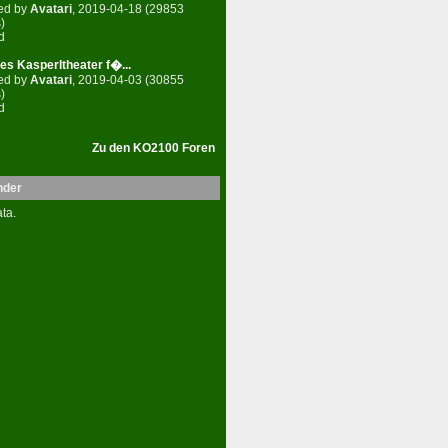
ed by
Avatari
, 2019-04-18 (29853
)
d
es Kasperltheater f�...
ed by
Avatari
, 2019-04-03 (30855
)
d
Zu den KO2100 Foren
nder
ta.