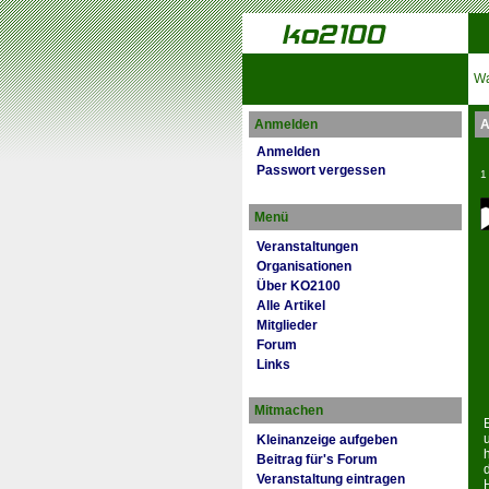
Wa
Anmelden
A
Anmelden
Passwort vergessen
1
Menü
Veranstaltungen
Organisationen
Über KO2100
Alle Artikel
Mitglieder
Forum
Links
Mitmachen
Kleinanzeige aufgeben
Beitrag für's Forum
Veranstaltung eintragen