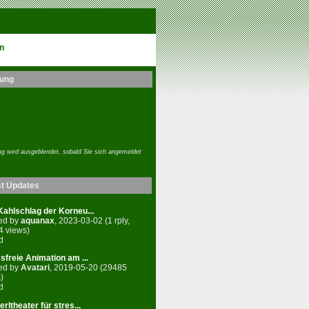
n
ung
g wird ausgeblendet, sobald Sie sich angemeldet
st Updates
ahlschlag der Korneu...
ed by
aquanax
, 2023-03-02 (1 rply,
4 views)
d
sfreie Animation am ...
ed by
Avatari
, 2019-05-20 (29485
)
d
rltheater für stres...